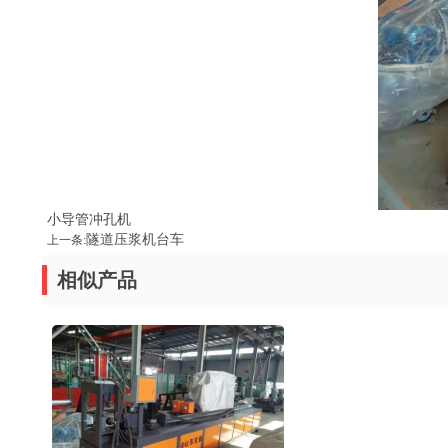
小导管冲孔机
隧道压浆机台车
上一条:
相似产品