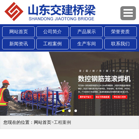
网站首页
公司简介
产品展示
荣誉资质
新闻资讯
工程案例
生产车间
联系我们
>
您现在的位置：
网站首页
工程案例