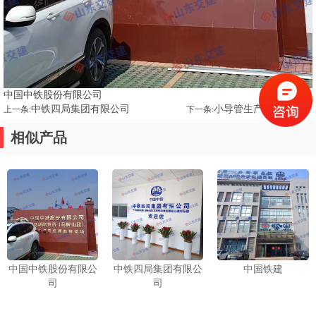
中国中铁股份有限公司
1
2
3
中铁四局集团有限公司
小导管生产线
上一条:
下一条:
相似产品
中国中铁股份有限公
中铁四局集团有限公
中国铁建
司
司