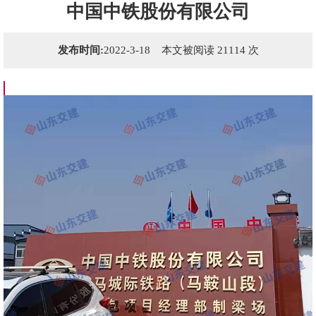
中国中铁股份有限公司
发布时间:
2022-3-18 本文被阅读 21114 次